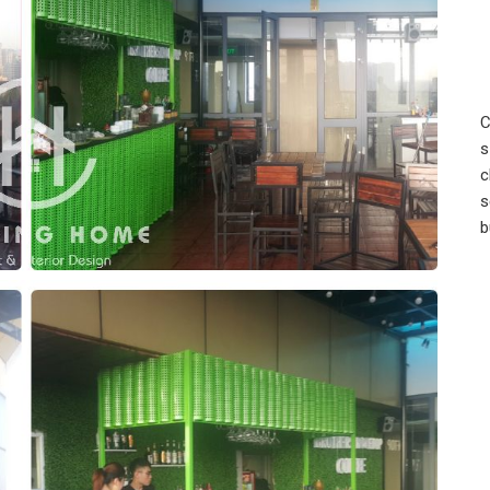
C
s
c
s
b