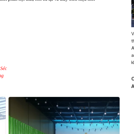
V
t
A
a
k
 Séc
ng
C
A