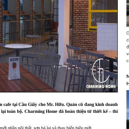
C
c
đ
v
c
N
H
n cafe
tại Cầu Giấy cho Mr. Hữu. Quán cũ đang kinh doanh
ại toàn bộ. Charming Home đã hoàn thiện từ thiết kế – thi
mới phần nội thất, sơn bả lại và thay biển hiệu mới